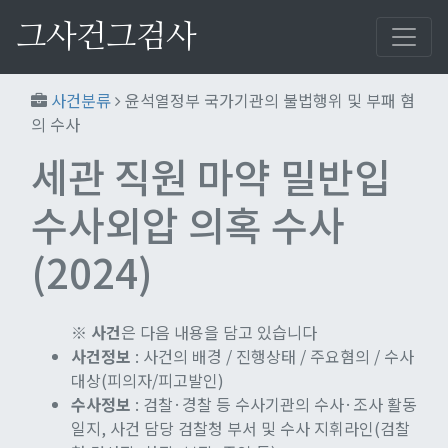
그사건그검사
사건분류
윤석열정부 국가기관의 불법행위 및 부패 혐
의 수사
세관 직원 마약 밀반입
수사외압 의혹 수사
(2024)
※
사건
은 다음 내용을 담고 있습니다
사건정보
: 사건의 배경 / 진행상태 / 주요혐의 / 수사
대상(피의자/피고발인)
수사정보
: 검찰·경찰 등 수사기관의 수사·조사 활동
일지, 사건 담당 검찰청 부서 및 수사 지휘라인(검찰