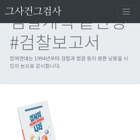
그사건그검사
검찰개혁 끝판왕
#검찰보고서
참여연대는 1994년부터 검찰과 법원 등의 권한 남용을 시
민의 눈으로 감시합니다.