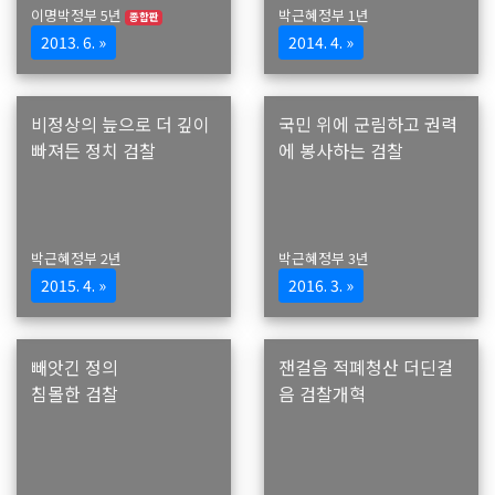
이명박정부 5년
박근혜정부 1년
종합판
2013. 6. »
2014. 4. »
비정상의 늪으로 더 깊이
국민 위에 군림하고 권력
빠져든 정치 검찰
에 봉사하는 검찰
박근혜정부 2년
박근혜정부 3년
2015. 4. »
2016. 3. »
빼앗긴 정의
잰걸음 적폐청산 더딘걸
침몰한 검찰
음 검찰개혁