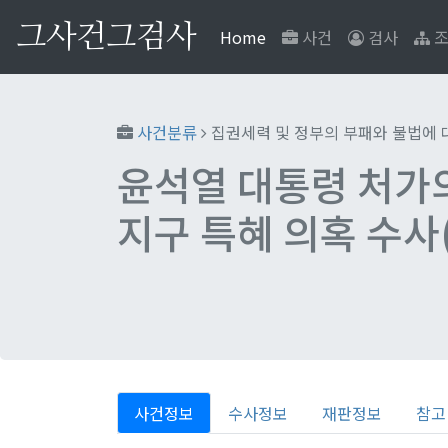
그사건그검사
(current)
Home
사건
검사
조
사건분류
집권세력 및 정부의 부패와 불법에 
윤석열 대통령 처가
지구 특혜 의혹 수사(
사건정보
수사정보
재판정보
참고