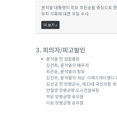
윤석열 대통령의 장모 최은순을 중심으로 한
유착 의혹에 대한 부실 수사
더 보기 »
3. 피의자/피고발인
윤석열 전 검찰총장
김건희, 윤석열의 배우자
최은순, 윤석열의 장모
김진우, 윤석열의 처남·이에스아이엔디
김선교 전 양평군수, 제22대 국민의힘 
안철영 양평군청 도시건설국장
박모 양평군청 공무원
이모 양평군청 공무원