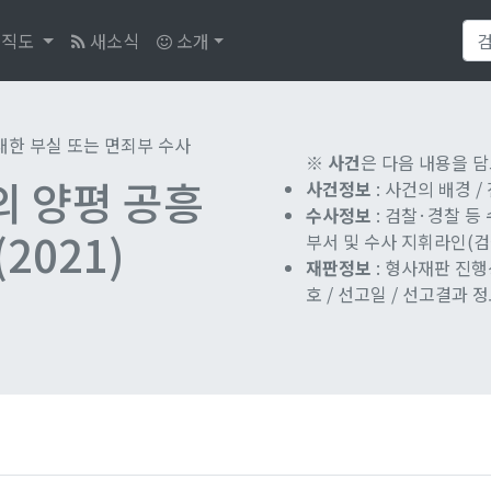
직도
새소식
소개
대한 부실 또는 면죄부 수사
※
사건
은 다음 내용을 
의 양평 공흥
사건정보
: 사건의 배경 
수사정보
: 검찰·경찰 등
2021)
부서 및 수사 지휘라인(검찰
재판정보
: 형사재판 진행
호 / 선고일 / 선고결과 