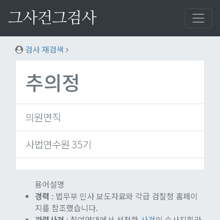
그사건그검사
검사 재검색
추의정
의원면직
사법연수원 35기
용어설명
경력
: 법무부 인사 보도자료와 각급 검찰청 홈페이
지를 참조했습니다.
관련사건
: 참여연대에서 선정한
사건
의 수사지휘라