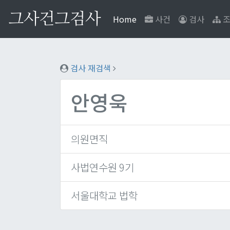
그사건그검사
(current)
Home
사건
검사
조
검사 재검색
안영욱
의원면직
사법연수원 9기
서울대학교 법학