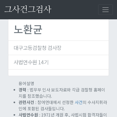
그사건그검사
검사 재검색
노환균
대구고등검찰청 검사장
사법연수원 14기
용어설명
경력
: 법무부 인사 보도자료와 각급 검찰청 홈페이
지를 참조했습니다.
관련사건
: 참여연대에서 선정한
사건
의 수사지휘라
인에 포함된 검사들입니다.
사법연수원
: 1971년 개원 후, 사법시험 합격자들이