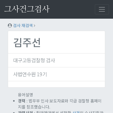
그사건그검사
검사 재검색
김주선
대구고등검찰청 검사
사법연수원 19기
용어설명
경력
: 법무부 인사 보도자료와 각급 검찰청 홈페이
지를 참조했습니다.
관련사건
: 참여연대에서 선정한
사건
의 수사지휘라