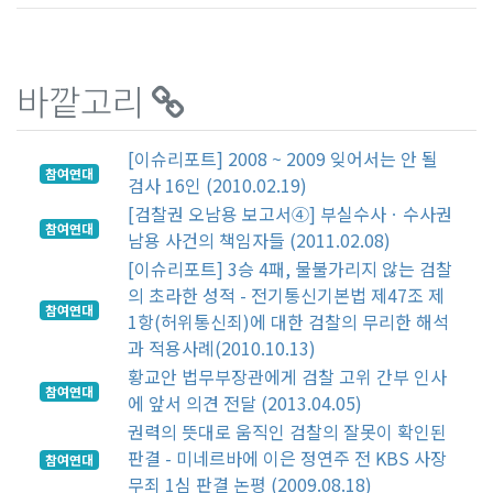
바깥고리
[이슈리포트] 2008 ~ 2009 잊어서는 안 될
참여연대
검사 16인 (2010.02.19)
[검찰권 오남용 보고서④] 부실수사ㆍ수사권
참여연대
남용 사건의 책임자들 (2011.02.08)
[이슈리포트] 3승 4패, 물불가리지 않는 검찰
의 초라한 성적 - 전기통신기본법 제47조 제
참여연대
1항(허위통신죄)에 대한 검찰의 무리한 해석
과 적용사례(2010.10.13)
황교안 법무부장관에게 검찰 고위 간부 인사
참여연대
에 앞서 의견 전달 (2013.04.05)
권력의 뜻대로 움직인 검찰의 잘못이 확인된
판결 - 미네르바에 이은 정연주 전 KBS 사장
참여연대
무죄 1심 판결 논평 (2009.08.18)