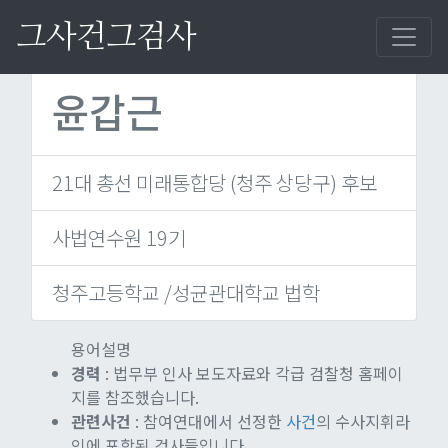
그사건그검사
검사 재검색
윤갑근
21대 총선 미래통합당 (청주 상당구) 후보
사법연수원 19기
청주고등학교 /성균관대학교 법학
용어설명
경력
: 법무부 인사 보도자료와 각급 검찰청 홈페이
지를 참조했습니다.
관련사건
: 참여연대에서 선정한
사건
의 수사지휘라
인에 포함된 검사들입니다.