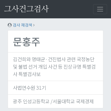
그사건그검사
검사 재검색
문홍주
김건희와 명태균·건진법사 관련 국정농단
및 불법 선거 개입 사건 등 진상규명 특별검
사 특별검사보
사법연수원 31기
광주 인성고등학교 /서울대학교 국제경제