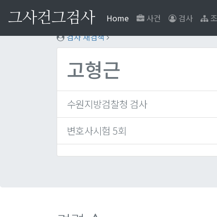
그사건그검사
(current)
Home
사건
검사
조
검사 재검색
고형근
수원지방검찰청 검사
변호사시험 5회