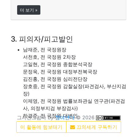
더 보기 »
3. 피의자/피고발인
남재준, 전 국정원장
서천호, 전 국정원 2차장
고일현, 전 국정원 종합분석국장
문정욱, 전 국정원 대정부전복국장
김진홍, 전 국정원 심리전단장
장호중
, 전 국정원 감찰실장(파견검사, 부산지검
장)
이제영, 전 국정원 법률보좌관실 연구관(파견검
사, 의정부지검 부장검사)
하경준, 전 국정원 대변인
그사건그검사 by
참여연대
©
2026
이 활동에 힘보태기
끄의세계 구독하기